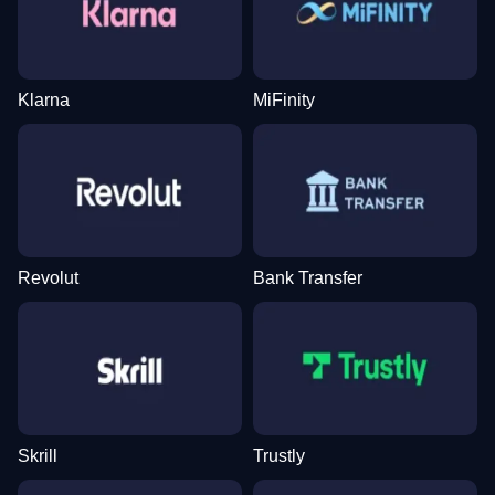
Klarna
MiFinity
Revolut
Bank Transfer
Skrill
Trustly