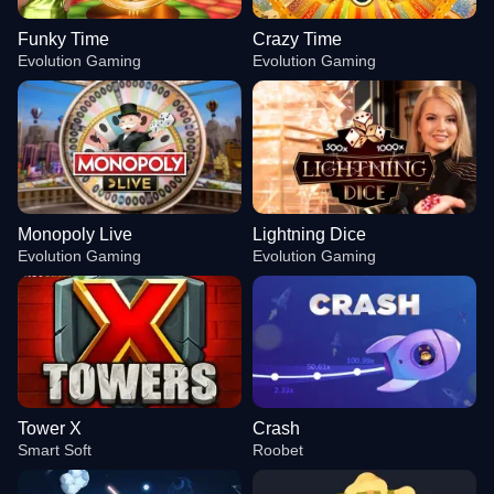
Funky Time
Crazy Time
Evolution Gaming
Evolution Gaming
Monopoly Live
Lightning Dice
Evolution Gaming
Evolution Gaming
Tower X
Crash
Smart Soft
Roobet