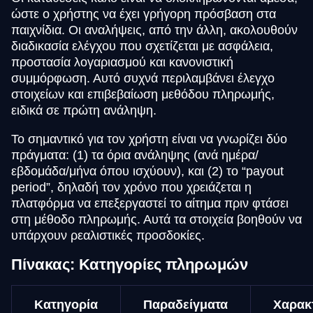
ώστε ο χρήστης να έχει γρήγορη πρόσβαση στα
παιχνίδια. Οι αναλήψεις, από την άλλη, ακολουθούν
διαδικασία ελέγχου που σχετίζεται με ασφάλεια,
προστασία λογαριασμού και κανονιστική
συμμόρφωση. Αυτό συχνά περιλαμβάνει έλεγχο
στοιχείων και επιβεβαίωση μεθόδου πληρωμής,
ειδικά σε πρώτη ανάληψη.
Το σημαντικό για τον χρήστη είναι να γνωρίζει δύο
πράγματα: (1) τα όρια ανάληψης (ανά ημέρα/
εβδομάδα/μήνα όπου ισχύουν), και (2) το “payout
period”, δηλαδή τον χρόνο που χρειάζεται η
πλατφόρμα να επεξεργαστεί το αίτημα πριν φτάσει
στη μέθοδο πληρωμής. Αυτά τα στοιχεία βοηθούν να
υπάρχουν ρεαλιστικές προσδοκίες.
Πίνακας: Κατηγορίες πληρωμών
Κατηγορία
Παραδείγματα
Χαρακ