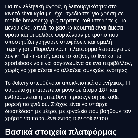
Για την ελληνική αγορά, η λειτουργικότητα στο
κινητό είναι κρίσιμη. έχει σχεδιαστεί για χρήση σε
mobile browser χωρίς περιττές καθυστερήσεις. Τα
μενού είναι απλά, τα βασικά κουμπιά είναι άμεσα
ορατά και οι σελίδες φορτώνουν με τρόπο που
υποστηρίζει γρήγορες αποφάσεις και ομαλή
περιήγηση. Παράλληλα, η πλατφόρμα λειτουργεί με
λογική “all-in-one”, ώστε το καζίνο, το live και το
sportsbook να είναι οργανωμένα σε ένα περιβάλλον,
χωρίς να χρειάζεται να αλλάζεις συνεχώς ενότητες.
Το Jokery απευθύνεται αποκλειστικά σε ενήλικες. Η
συμμετοχή επιτρέπεται μόνο σε άτομα 18+ και
ενθαρρύνεται η υπεύθυνη προσέγγιση σε κάθε
μορφή παιχνιδιού. Στόχος είναι να υπάρχει
διασκέδαση με μέτρο, με εργαλεία που βοηθούν τον
χρήστη να παραμένει εντός των ορίων του.
Βασικά στοιχεία πλατφόρμας