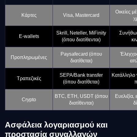
Οικείες μέ
Κάρτες
Visa, Mastercard
χ
Skrill, Neteller, MiFinity
Συνήθω
E-wallets
(όπου διατίθενται)
κι
Paysafecard (όπου
Έλεγχο
Προπληρωμένες
διατίθεται)
απ
SEPA/Bank transfer
Κατάλληλο 
Τραπεζικές
(όπου διατίθεται)
BTC, ETH, USDT (όπου
Ευελιξία, 
Crypto
διατίθενται)
δ
Ασφάλεια λογαριασμού και
προστασία συναλλαγών