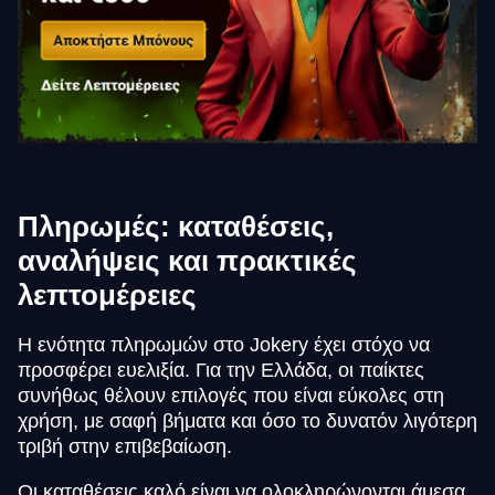
Πληρωμές: καταθέσεις,
αναλήψεις και πρακτικές
λεπτομέρειες
Η ενότητα πληρωμών στο Jokery έχει στόχο να
προσφέρει ευελιξία. Για την Ελλάδα, οι παίκτες
συνήθως θέλουν επιλογές που είναι εύκολες στη
χρήση, με σαφή βήματα και όσο το δυνατόν λιγότερη
τριβή στην επιβεβαίωση.
Οι καταθέσεις καλό είναι να ολοκληρώνονται άμεσα,