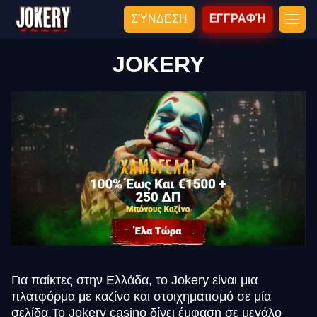
ΣΎΝΔΕΣΗ
ΕΓΓΡΑΦΉ
JOKERY
Για παίκτες στην Ελλάδα, το Jokery είναι μια
πλατφόρμα με καζίνο και στοιχηματισμό σε μία
σελίδα.Το Jokery casino δίνει έμφαση σε μεγάλο