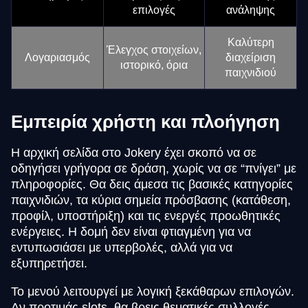
επιλογές
ανάληψης
Καλύτερη
Έλεγχος στοιχείων,
Λογαριασμός
διαχείριση
ιστορικό, όρια
παιχνιδιού
Εμπειρία χρήστη και πλοήγηση
Η αρχική σελίδα στο Jokery έχει σκοπό να σε
οδηγήσει γρήγορα σε δράση, χωρίς να σε “πνίγει” με
πληροφορίες. Θα δεις άμεσα τις βασικές κατηγορίες
παιχνιδιών, τα κύρια σημεία πρόσβασης (κατάθεση,
προφίλ, υποστήριξη) και τις ενεργές προωθητικές
ενέργειες. Η δομή δεν είναι φτιαγμένη για να
εντυπωσιάσει με υπερβολές, αλλά για να
εξυπηρετήσει.
Το μενού λειτουργεί με λογική ξεκάθαρων επιλογών.
Αν προτιμάς slots, θα βρεις θεματικές συλλογές,