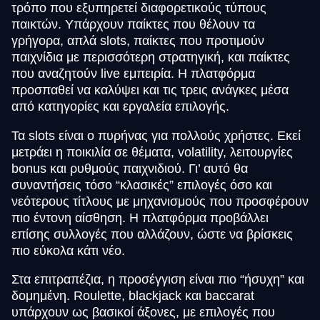
τρόπο που εξυπηρετεί διαφορετικούς τύπους
παικτών. Υπάρχουν παίκτες που θέλουν τα
γρήγορα, απλά slots, παίκτες που προτιμούν
παιχνίδια με περισσότερη στρατηγική, και παίκτες
που αναζητούν live εμπειρία. Η πλατφόρμα
προσπαθεί να καλύψει και τις τρεις ανάγκες μέσα
από κατηγορίες και εργαλεία επιλογής.
Τα slots είναι ο πυρήνας για πολλούς χρήστες. Εκεί
μετράει η ποικιλία σε θέματα, volatility, λειτουργίες
bonus και ρυθμούς παιχνιδιού. Γι’ αυτό θα
συναντήσεις τόσο “κλασικές” επιλογές όσο και
νεότερους τίτλους με μηχανισμούς που προσφέρουν
πιο έντονη αίσθηση. Η πλατφόρμα προβάλλει
επίσης συλλογές που αλλάζουν, ώστε να βρίσκεις
πιο εύκολα κάτι νέο.
Στα επιτραπέζια, η προσέγγιση είναι πιο “ήσυχη” και
δομημένη. Roulette, blackjack και baccarat
υπάρχουν ως βασικοί άξονες, με επιλογές που