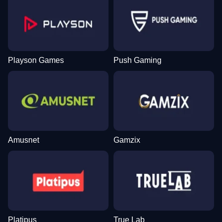
Playson Games
Push Gaming
Amusnet
Gamzix
Platipus
True Lab