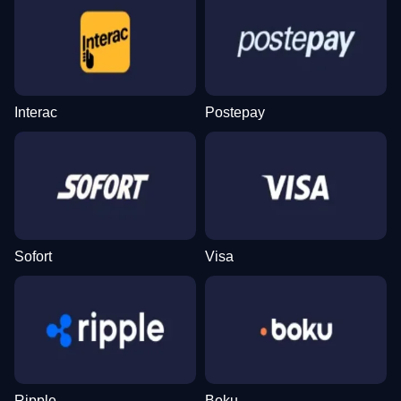
Interac
Postepay
Sofort
Visa
Ripple
Boku