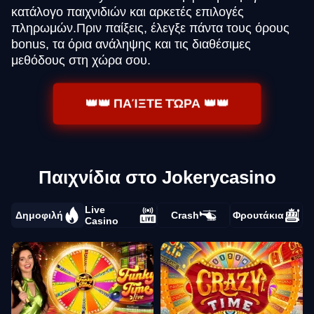
κατάλογο παιχνιδιών και αρκετές επιλογές
πληρωμών.Πριν παίξεις, έλεγξε πάντα τους όρους
bonus, τα όρια ανάληψης και τις διαθέσιμες
μεθόδους στη χώρα σου.
👑👑 ΠΑΊΞΤΕ ΤΏΡΑ 👑👑
Παιχνίδια στο Jokerycasino
Live
Δημοφιλή
Crash
Φρουτάκια
Casino